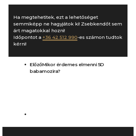
Ha megtehetitek, ezt a lehetőséget
semmiképp ne hagyjátok ki! Zsebkendőt sem
árt magatokkal hozni!
Időpontot a
+36 42 512 990
-es számon tudtok
kérni!
Előző
Mikor érdemes elmenni 5D
babamozira?