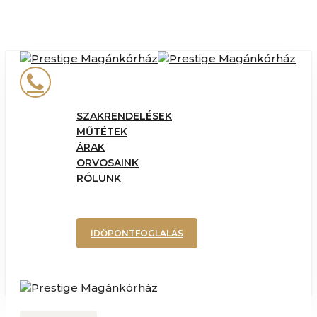
Skip
Cl
to
Me
main
content
phone
Menu
SZAKRENDELÉSEK
MŰTÉTEK
ÁRAK
ORVOSAINK
RÓLUNK
IDŐPONTFOGLALÁS