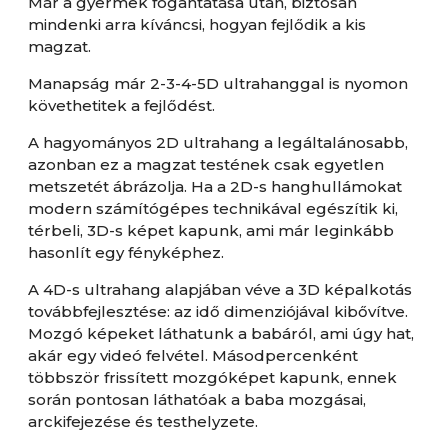
Már a gyermek fogantatása után, biztosan
mindenki arra kíváncsi, hogyan fejlődik a kis
magzat.
Manapság már 2-3-4-5D ultrahanggal is nyomon
követhetitek a fejlődést.
A hagyományos 2D ultrahang a legáltalánosabb,
azonban ez a magzat testének csak egyetlen
metszetét ábrázolja. Ha a 2D-s hanghullámokat
modern számítógépes technikával egészítik ki,
térbeli, 3D-s képet kapunk, ami már leginkább
hasonlít egy fényképhez.
A 4D-s ultrahang alapjában véve a 3D képalkotás
továbbfejlesztése: az idő dimenziójával kibővítve.
Mozgó képeket láthatunk a babáról, ami úgy hat,
akár egy videó felvétel. Másodpercenként
többször frissített mozgóképet kapunk, ennek
során pontosan láthatóak a baba mozgásai,
arckifejezése és testhelyzete.