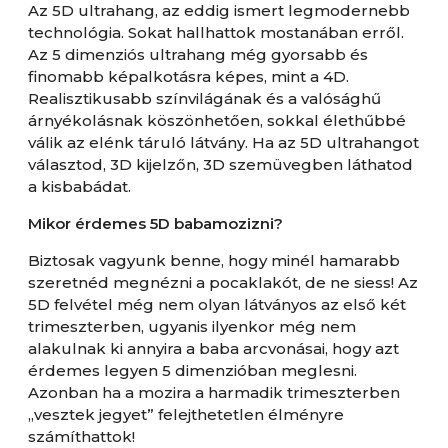
Az 5D ultrahang, az eddig ismert legmodernebb
technológia. Sokat hallhattok mostanában erről.
Az 5 dimenziós ultrahang még gyorsabb és
finomabb képalkotásra képes, mint a 4D.
Realisztikusabb színvilágának és a valósághű
árnyékolásnak köszönhetően, sokkal élethűbbé
válik az elénk táruló látvány. Ha az 5D ultrahangot
választod, 3D kijelzőn, 3D szemüvegben láthatod
a kisbabádat.
Mikor érdemes 5D babamozizni?
Biztosak vagyunk benne, hogy minél hamarabb
szeretnéd megnézni a pocaklakót, de ne siess! Az
5D felvétel még nem olyan látványos az első két
trimeszterben, ugyanis ilyenkor még nem
alakulnak ki annyira a baba arcvonásai, hogy azt
érdemes legyen 5 dimenzióban meglesni.
Azonban ha a mozira a harmadik trimeszterben
„vesztek jegyet” felejthetetlen élményre
számíthattok!