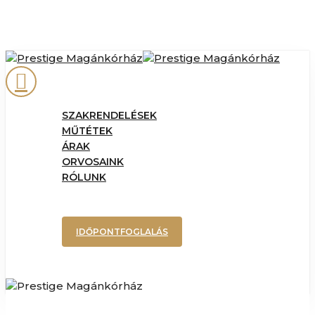
Skip
to
main
content
phone
Menu
SZAKRENDELÉSEK
MŰTÉTEK
ÁRAK
ORVOSAINK
RÓLUNK
IDŐPONTFOGLALÁS