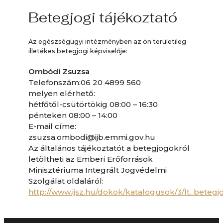
Betegjogi tájékoztató
Az egészségügyi intézményben az ön területileg
illetékes betegjogi képviselője:
Ombódi Zsuzsa
Telefonszám:06 20 4899 560
melyen elérhető:
hétfőtől-csütörtökig 08:00 – 16:30
pénteken 08:00 – 14:00
E-mail címe:
zsuzsa.ombodi@ijb.emmi.gov.hu
Az általános tájékoztatót a betegjogokról
letöltheti az Emberi Erőforrások
Minisztériuma Integrált Jogvédelmi
Szolgálat oldaláról:
http://www.ijsz.hu/dokok/katalogusok/3/lt_betegj