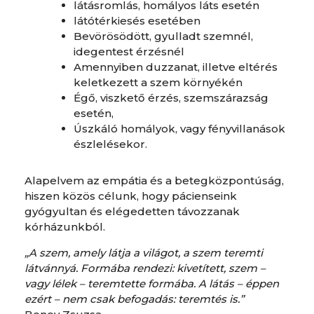
látásromlás, homályos láts esetén
látótérkiesés esetében
Bevörösödött, gyulladt szemnél,
idegentest érzésnél
Amennyiben duzzanat, illetve eltérés
keletkezett a szem környékén
Égő, viszkető érzés, szemszárazság
esetén,
Úszkáló homályok, vagy fényvillanások
észlelésekor.
Alapelvem az empátia és a betegközpontúság,
hiszen közös célunk, hogy pácienseink
gyógyultan és elégedetten távozzanak
kórházunkból.
„A szem, amely látja a világot, a szem teremti
látvánnyá. Formába rendezi: kivetített, szem –
vagy lélek – teremtette formába. A látás – éppen
ezért – nem csak befogadás: teremtés is.”