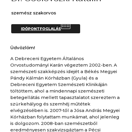
szemész szakorvos
IDŐPONTFOGLALÁS
Üdvözlöm!
A Debreceni Egyetem Általános
Orvostudományi Karán végeztem 2002-ben. A
szemészeti szakképzés idejét a Békés Megyei
Pándy Kálmán Kórházban (Gyula) és a
Debreceni Egyetem Szemészeti Klinikáján
töltöttem, ahol a mindennapi szemészeti
betegellátás mellett tapasztalatot szereztem a
szürkehályog és szemhéj műtétek
elvégzésében is. 2007-től a Jósa András Megyei
Kórházban folytattam munkámat, ahol jelenleg
is dolgozom. 2008-ban szemészetből
eredményesen szakvizsgáztam a Pécsi