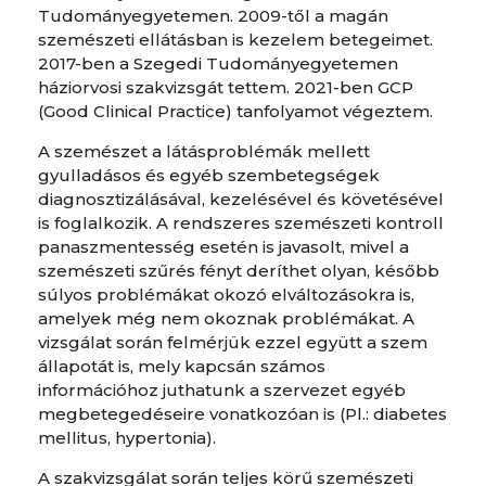
Tudományegyetemen. 2009-től a magán
szemészeti ellátásban is kezelem betegeimet.
2017-ben a Szegedi Tudományegyetemen
háziorvosi szakvizsgát tettem. 2021-ben GCP
(Good Clinical Practice) tanfolyamot végeztem.
A szemészet a látásproblémák mellett
gyulladásos és egyéb szembetegségek
diagnosztizálásával, kezelésével és követésével
is foglalkozik. A rendszeres szemészeti kontroll
panaszmentesség esetén is javasolt, mivel a
szemészeti szűrés fényt deríthet olyan, később
súlyos problémákat okozó elváltozásokra is,
amelyek még nem okoznak problémákat. A
vizsgálat során felmérjük ezzel együtt a szem
állapotát is, mely kapcsán számos
információhoz juthatunk a szervezet egyéb
megbetegedéseire vonatkozóan is (Pl.: diabetes
mellitus, hypertonia).
A szakvizsgálat során teljes körű szemészeti