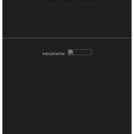
Készítette:
IDŐPONTFOGLALÁS
Szakrendelések
Műtétek
Árak
Orvosaink
Rólunk