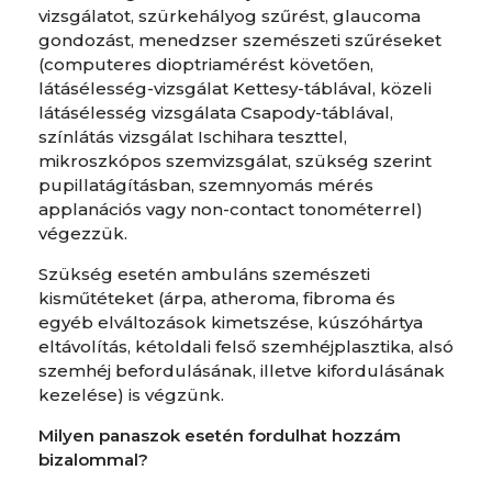
vizsgálatot, szürkehályog szűrést, glaucoma
gondozást, menedzser szemészeti szűréseket
(computeres dioptriamérést követően,
látásélesség-vizsgálat Kettesy-táblával, közeli
látásélesség vizsgálata Csapody-táblával,
színlátás vizsgálat Ischihara teszttel,
mikroszkópos szemvizsgálat, szükség szerint
pupillatágításban, szemnyomás mérés
applanációs vagy non-contact tonométerrel)
végezzük.
Szükség esetén ambuláns szemészeti
kisműtéteket (árpa, atheroma, fibroma és
egyéb elváltozások kimetszése, kúszóhártya
eltávolítás, kétoldali felső szemhéjplasztika, alsó
szemhéj befordulásának, illetve kifordulásának
kezelése) is végzünk.
Milyen panaszok esetén fordulhat hozzám
bizalommal?