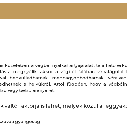
s közelében, a végbél nyálkahártyája alatt található érkö
tásra megnyúlik, akkor a végbél falában vénatágulat 
ával begyulladhatnak, megnagyobbodhatnak, véralva
edhetnek a helyükről. Attól függően, hogy a végbélny
ő vagy belső aranyeret.
iváltó faktorja is lehet, melyek közül a leggyak
szöveti gyengeség