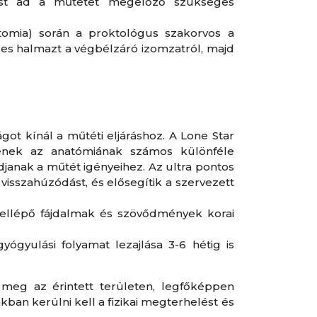
tást ad a műtétet megelőző szükséges
tomia) során a proktológus szakorvos a
res halmazt a végbélzáró izomzatról, majd
ot kínál a műtéti eljáráshoz. A Lone Star
enek az anatómiának számos különféle
janak a műtét igényeihez. Az ultra pontos
isszahúzódást, és elősegítik a szervezett
fellépő fájdalmak és szövődmények korai
yógyulási folyamat lezajlása 3-6 hétig is
 meg az érintett területen, legfőképpen
ban kerülni kell a fizikai megterhelést és