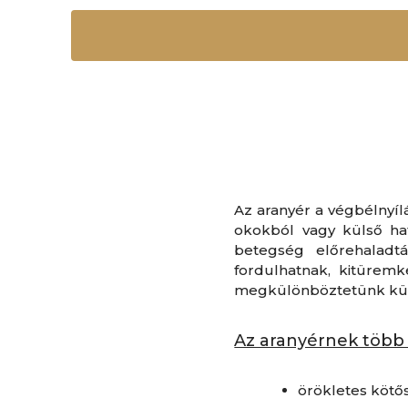
Az aranyér a végbélnyílá
okokból vagy külső ha
betegség előrehaladt
fordulhatnak, kitüremk
megkülönböztetünk küls
Az aranyérnek több k
örökletes kötő