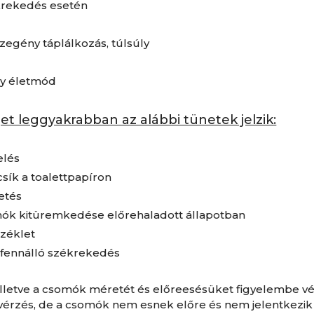
krekedés esetén
szegény táplálkozás, túlsúly
y életmód
t leggyakrabban az alábbi tünetek jelzik:
elés
csík a toalettpapíron
ketés
ók kitüremkedése előrehaladott állapotban
széklet
 fennálló székrekedés
 illetve a csomók méretét és előreesésüket figyelembe 
vérzés, de a csomók nem esnek előre és nem jelentkezik