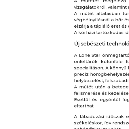
A műtétet megelőző k
vizsgálatokról, valamint
A műtét altatásban tö
végbélnyílásnál a bőr é
elzárja a tápláló eret és
A kórházi tartózkodás id
Új sebészeti technol
A Lone Star önmegtartó 
önfeltárók különféle
specialitáson. A könnyű
precíz horogbehelyezése
helykezelést, felszabad
A műtét után a beteget
felismerése és kezelése 
Esettől és egyéntől füg
eltarthat.
A lábadozási időszak e
székeléskor, így rendsze