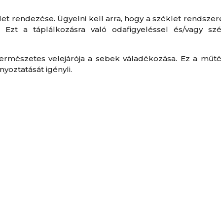
let rendezése. Ügyelni kell arra, hogy a széklet rendszer
 Ezt a táplálkozásra való odafigyeléssel és/vagy sz
ermészetes velejárója a sebek váladékozása. Ez a műtét
yoztatását igényli.