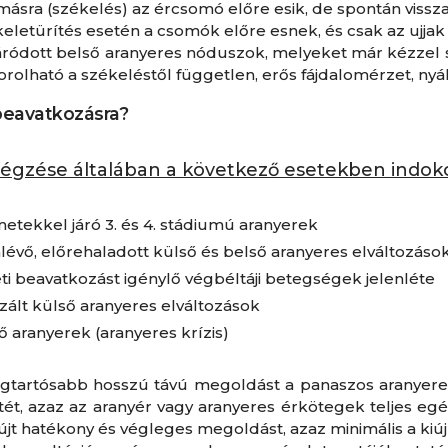
ásra (székelés) az ércsomó előre esik, de spontán viss
eletürítés esetén a csomók előre esnek, és csak az ujjak
záródott belső aranyeres nóduszok, melyeket már kézzel s
sorolható a székeléstől független, erős fájdalomérzet, ny
beavatkozásra?
égzése általában a következő esetekben indoko
etekkel járó 3. és 4. stádiumú aranyerek
lévő, előrehaladott külső és belső aranyeres elváltozáso
ti beavatkozást igénylő végbéltáji betegségek jelenléte
zált külső aranyeres elváltozások
ő aranyerek (aranyeres krízis)
egtartósabb hosszú távú megoldást a panaszos aranyer
t, azaz az aranyér vagy aranyeres érkötegek teljes egész
jt hatékony és végleges megoldást, azaz minimális a kiúj