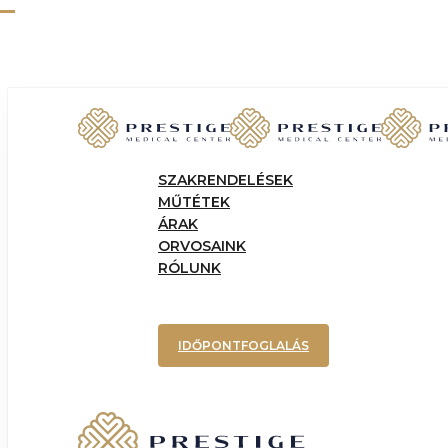
Skip
to
main
content
Menu
SZAKRENDELÉSEK
MŰTÉTEK
ÁRAK
ORVOSAINK
RÓLUNK
IDŐPONTFOGLALÁS