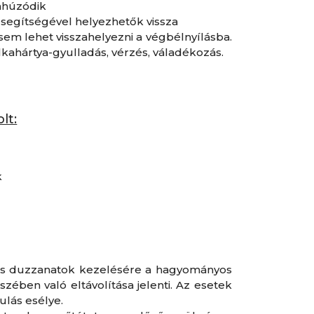
zahúzódik
 segítségével helyezhetők vissza
em lehet visszahelyezni a végbélnyílásba.
álkahártya-gyulladás, vérzés, váladékozás.
lt:
k
es duzzanatok kezelésére a hagyományos
ében való eltávolítása jelenti. Az esetek
ulás esélye.