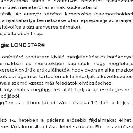
onzultáció során a szakorvos részletes tájékozta
 a műtét menetéről és annak kockázatairól.
rténik. Az aranyér sebészi kimetszése (haemorrhoidec
s a nyálkahártya bemetszése után lepreparálja az aranye
 eltávolítja a tág aranyeres párnákat.
eje általában 1 nap.
ógia: LONE STAR®
önfeltáró rendszere kiváló megjelenítést és hatékonyság
 formákban és méretekben kaphatók, hogy megfelelj
 keretek gyűrűk artikulálhatók, hogy gyorsan alkalmazkod
k és rugalmas tartóelemek fenntartják a következetes v
ítva a személyzetet más feladatok elvégzéséhez.
 folyamatos megfigyelés alatt tartjuk az esetlegesen 
céljából.
gően az otthoni lábadozás időszaka 1-2 hét, a teljes g
lső 1-2 hetében a páciens erősebb fájdalmakat élhet
res fájdalomcsillapításra lehet szükség. Ebben az időszak