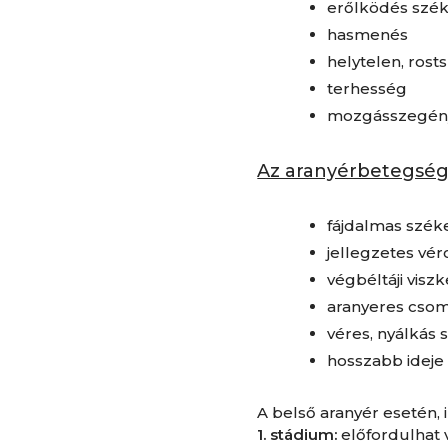
erőlködés szé
hasmenés
helytelen, rost
terhesség
mozgásszegén
Az aranyérbetegsége
fájdalmas szék
jellegzetes vér
végbéltáji visz
aranyeres csom
véres, nyálkás 
hosszabb ideje
A belső aranyér esetén,
1. stádium:
előfordulhat 