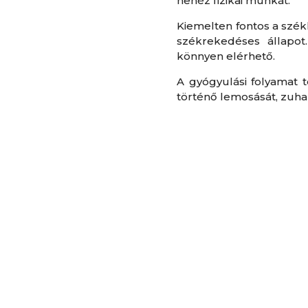
nehéz fizikai munkát.
Kiemelten fontos a szék
székrekedéses állapot.
könnyen elérhető.
A gyógyulási folyamat t
történő lemosását, zuhan