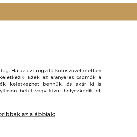
IDŐPONTFOGLALÁS
teg. Ha az ezt rögzítő kötőszövet élettani
keletkezik. Ezek az aranyeres csomók a
dék keletkezhet bennük, és akár ki is
íláson belül vagy kívül helyezkedik el,
oribbak az alábbiak: