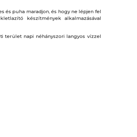
es és puha maradjon, és hogy ne lépjen fel
ékletlazító készítmények alkalmazásával
i terület napi néhányszori langyos vízzel