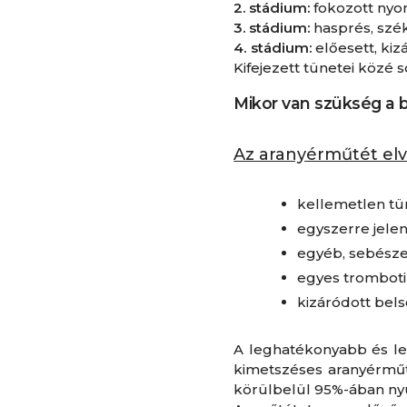
2. stádium:
fokozott nyom
3. stádium:
hasprés, szék
4. stádium:
előesett, ki
Kifejezett tünetei közé 
Mikor van szükség a 
Az aranyérműtét elv
kellemetlen tün
egyszerre jelen
egyéb, sebésze
egyes tromboti
kizáródott bels
A leghatékonyabb és l
kimetszéses aranyérműté
körülbelül 95%-ában nyú